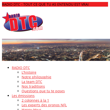
RADIO DTC - TOUT CE QUE TU AS ENTENDU EST VRAI
RADIO DTC
L’histoire
Notre philosophie
La team DTC
Nos traditions
Questions que tu te poses
Les émissions
2 colonnes à la 1
Les experts des pronos NFL
Happy Hour