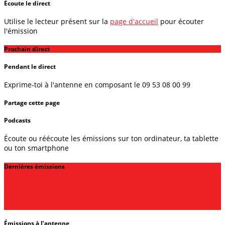
Écoute le direct
Utilise le lecteur présent sur la
page d'accueil
pour écouter
l'émission
Prochain direct
Pendant le direct
Exprime-toi à l'antenne en composant le 09 53 08 00 99
Partage cette page
Podcasts
Écoute ou réécoute les émissions sur ton ordinateur, ta tablette
ou ton smartphone
Dernières émissions
er
Happy Hour du 1
octobre 2015 à 20 h
Happy Hour du 24 septembre 2015 à 20 h
Happy Hour du 17 septembre 2015 à 20 h
Émissions à l’antenne