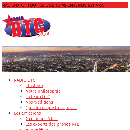
RADIO DTC - TOUT CE QUE TU AS ENTENDU EST VRAI
RADIO DTC
L’histoire
Notre philosophie
La team DTC
Nos traditions
Questions que tu te poses
Les émissions
2 colonnes à la 1
Les experts des pronos NFL
Happy Hour