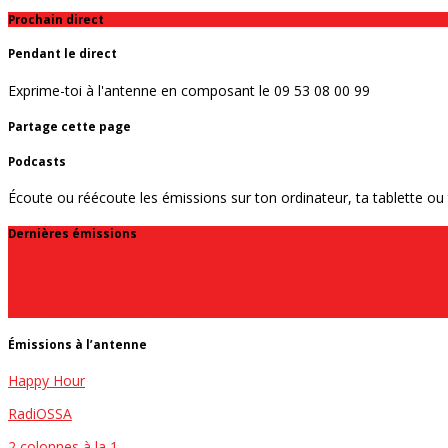
Prochain direct
Pendant le direct
Exprime-toi à l'antenne en composant le 09 53 08 00 99
Partage cette page
Podcasts
Écoute ou réécoute les émissions sur ton ordinateur, ta tablette o
Dernières émissions
Popcorn du 29 juin 2016 à 20 h
Popcorn du 22 juin 2016 à 20 h
Popcorn du 15 juin 2016 à 20 h
Émissions à l’antenne
Happy Hour
RadiOSSA
2 colonnes à la 1