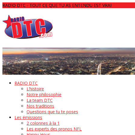
RADIO DTC - TOUT CE QUE TU AS ENTENDU EST VRAI
RADIO DTC
L’histoire
Notre philosophie
La team DTC
Nos traditions
Questions que tu te poses
Les émissions
2 colonnes à la 1
Les experts des pronos NFL
Happy Hour