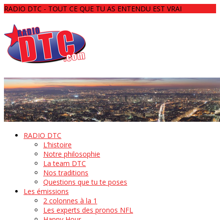
RADIO DTC - TOUT CE QUE TU AS ENTENDU EST VRAI
RADIO DTC
L’histoire
Notre philosophie
La team DTC
Nos traditions
Questions que tu te poses
Les émissions
2 colonnes à la 1
Les experts des pronos NFL
Happy Hour