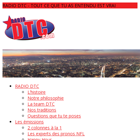
RADIO DTC - TOUT CE QUE TU AS ENTENDU EST VRAI
RADIO DTC
L’histoire
Notre philosophie
La team DTC
Nos traditions
Questions que tu te poses
Les émissions
2 colonnes à la 1
Les experts des pronos NFL
Happy Hour