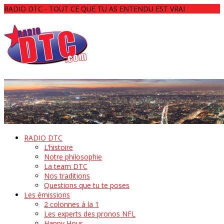
RADIO DTC - TOUT CE QUE TU AS ENTENDU EST VRAI
RADIO DTC
L’histoire
Notre philosophie
La team DTC
Nos traditions
Questions que tu te poses
Les émissions
2 colonnes à la 1
Les experts des pronos NFL
Happy Hour