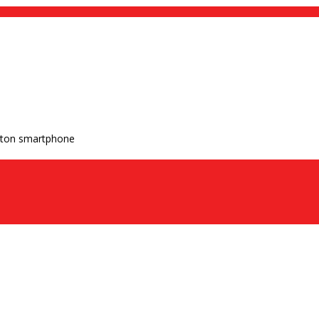
u ton smartphone