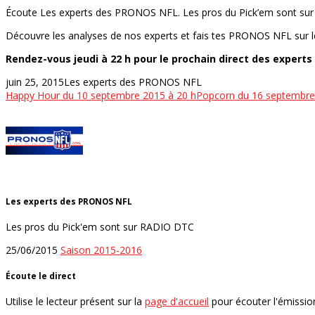
Écoute Les experts des PRONOS NFL. Les pros du Pick’em sont su
Découvre les analyses de nos experts et fais tes PRONOS NFL sur l
Rendez-vous jeudi à 22 h pour le prochain direct des expert
juin 25, 2015
Les experts des PRONOS NFL
Happy Hour du 10 septembre 2015 à 20 h
Popcorn du 16 septembre
Les experts des PRONOS NFL
Les pros du Pick'em sont sur RADIO DTC
25/06/2015
Saison 2015-2016
Écoute le direct
Utilise le lecteur présent sur la
page d'accueil
pour écouter l'émissio