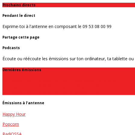
Prochains directs
Pendant le direct
Exprime-toi à l'antenne en composant le 09 53 08 00 99
Partage cette page
Podcasts
Écoute ou réécoute les émissions sur ton ordinateur, ta tablette o
Dernières émissions
Les experts des PRONOS NFL du 15 septembre 2016 à 20 h
Les experts des PRONOS NFL spécial Super Bowl 50
Les experts des PRONOS NFL du 28 janvier 2016 à 22 h
Émissions à l’antenne
Happy Hour
Popcorn
RadiOSSA