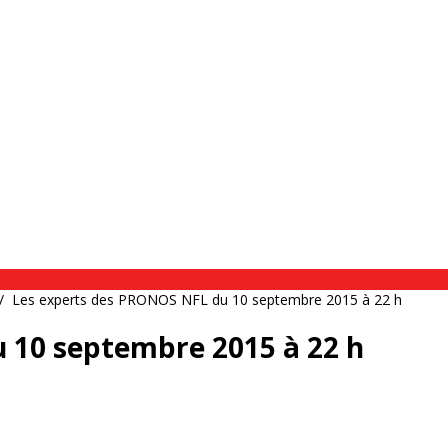
/
Les experts des PRONOS NFL du 10 septembre 2015 à 22 h
 10 septembre 2015 à 22 h