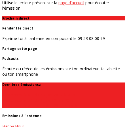
Utilise le lecteur présent sur la
page d'accueil
pour écouter
l'émission
Prochain direct
Pendant le direct
Exprime-toi à l'antenne en composant le 09 53 08 00 99
Partage cette page
Podcasts
Écoute ou réécoute les émissions sur ton ordinateur, ta tablette
ou ton smartphone
Dernières émissionsz
2 colonnes à la 1 du 30 juin 2017 à 20 h
2 colonnes à la 1 du 2 juin 2017 à 20 h
2 colonnes à la 1 Masonica 2017 Bruxelles
Émissions à l’antenne
Happy Hour